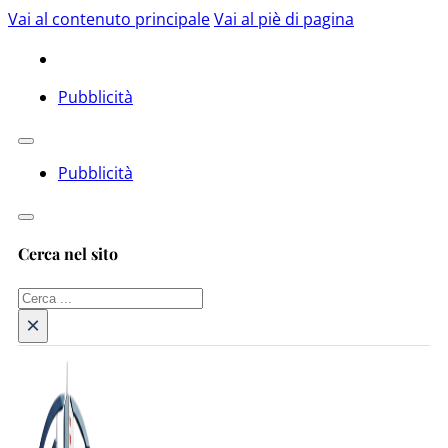
Vai al contenuto principale
Vai al piè di pagina
Pubblicità
Pubblicità
Cerca nel sito
Cerca
×