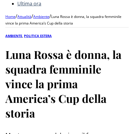
Ultima ora
/
/
/
Home
Attualità
Ambiente
Luna Rossa è donna, la squadra femminile
vince la prima America’s Cup della storia
AMBIENTE
,
POLITICA ESTERA
Luna Rossa è donna, la
squadra femminile
vince la prima
America’s Cup della
storia