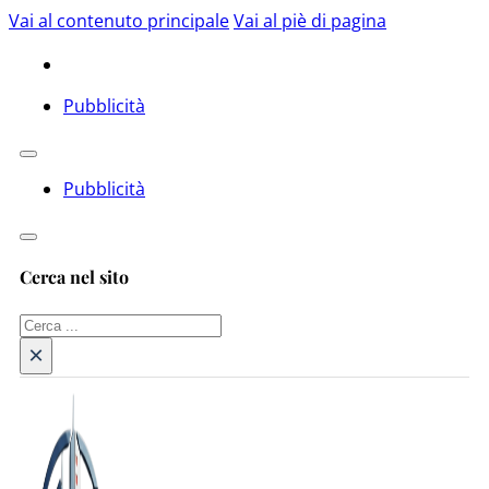
Vai al contenuto principale
Vai al piè di pagina
Pubblicità
Pubblicità
Cerca nel sito
Cerca
×