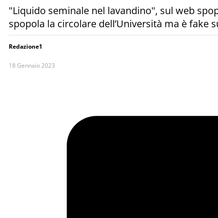
"Liquido seminale nel lavandino", sul web spopo
spopola la circolare dell’Università ma è fake su
Redazione1
18 Gennaio 2023