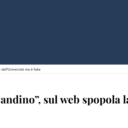
e dell’Università ma è fake
andino”, sul web spopola la