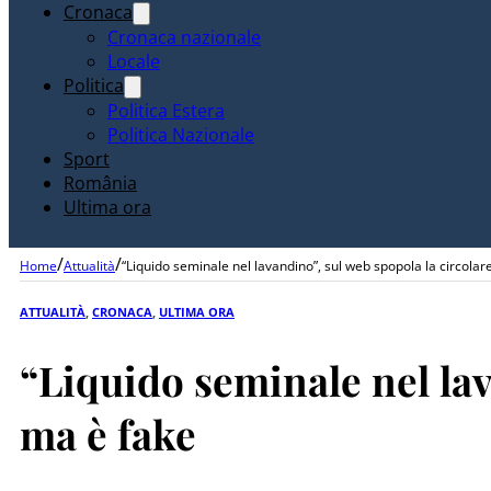
Cronaca
Cronaca nazionale
Locale
Politica
Politica Estera
Politica Nazionale
Sport
România
Ultima ora
/
/
Home
Attualità
“Liquido seminale nel lavandino”, sul web spopola la circolar
ATTUALITÀ
,
CRONACA
,
ULTIMA ORA
“Liquido seminale nel lav
ma è fake