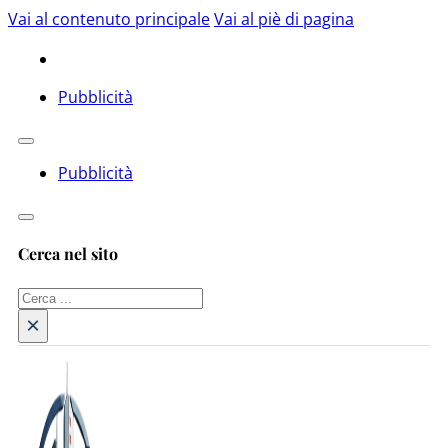
Vai al contenuto principale
Vai al piè di pagina
Pubblicità
Pubblicità
Cerca nel sito
Cerca
×