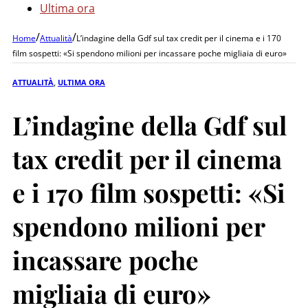
Ultima ora
/
/
Home
Attualità
L’indagine della Gdf sul tax credit per il cinema e i 170
film sospetti: «Si spendono milioni per incassare poche migliaia di euro»
ATTUALITÀ
,
ULTIMA ORA
L’indagine della Gdf sul
tax credit per il cinema
e i 170 film sospetti: «Si
spendono milioni per
incassare poche
migliaia di euro»