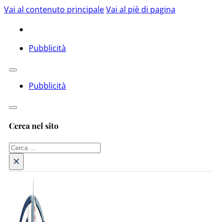
Vai al contenuto principale
Vai al piè di pagina
Pubblicità
Pubblicità
Cerca nel sito
Cerca
×