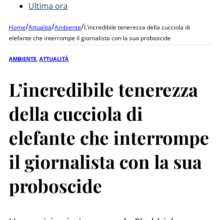
Ultima ora
/
/
/
Home
Attualità
Ambiente
L’incredibile tenerezza della cucciola di
elefante che interrompe il giornalista con la sua proboscide
AMBIENTE
,
ATTUALITÀ
L’incredibile tenerezza
della cucciola di
elefante che interrompe
il giornalista con la sua
proboscide