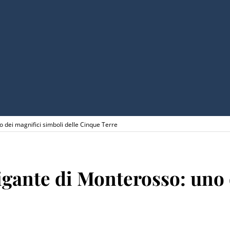
 dei magnifici simboli delle Cinque Terre
igante di Monterosso: uno 