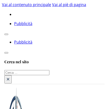
Vai al contenuto principale
Vai al piè di pagina
Pubblicità
Pubblicità
Cerca nel sito
Cerca
×