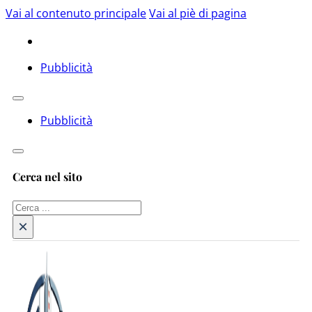
Vai al contenuto principale
Vai al piè di pagina
Pubblicità
Pubblicità
Cerca nel sito
Cerca
×