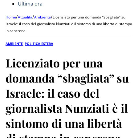
Ultima ora
/
/
/
Home
Attualità
Ambiente
Licenziato per una domanda “sbagliata” su
Israele: il caso del giornalista Nunziati è il sintomo di una libertà di stampa
in cancrena
AMBIENTE
,
POLITICA ESTERA
Licenziato per una
domanda “sbagliata” su
Israele: il caso del
giornalista Nunziati è il
sintomo di una libertà