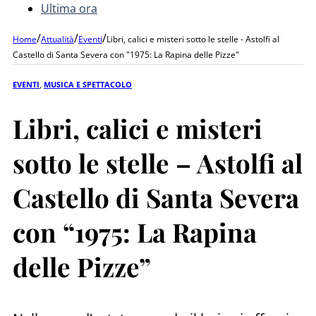
Ultima ora
/
/
/
Home
Attualità
Eventi
Libri, calici e misteri sotto le stelle - Astolfi al
Castello di Santa Severa con "1975: La Rapina delle Pizze"
EVENTI
,
MUSICA E SPETTACOLO
Libri, calici e misteri
sotto le stelle – Astolfi al
Castello di Santa Severa
con “1975: La Rapina
delle Pizze”