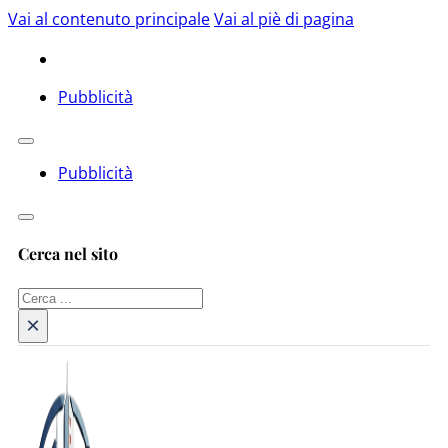
Vai al contenuto principale
Vai al piè di pagina
Pubblicità
Pubblicità
Cerca nel sito
Cerca
×