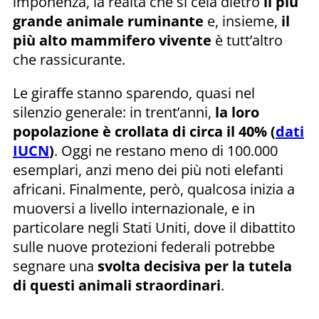
imponenza, la realtà che si cela dietro
il più
grande animale ruminante
e, insieme,
il
più alto mammifero vivente
è tutt’altro
che rassicurante.
Le giraffe stanno sparendo, quasi nel
silenzio generale: in trent’anni,
la loro
popolazione è crollata di circa il 40% (
dati
IUCN
)
. Oggi ne restano meno di 100.000
esemplari, anzi meno dei più noti elefanti
africani. Finalmente, però, qualcosa inizia a
muoversi a livello internazionale, e in
particolare negli Stati Uniti, dove il dibattito
sulle nuove protezioni federali potrebbe
segnare una
svolta decisiva per la tutela
di questi animali straordinari
.