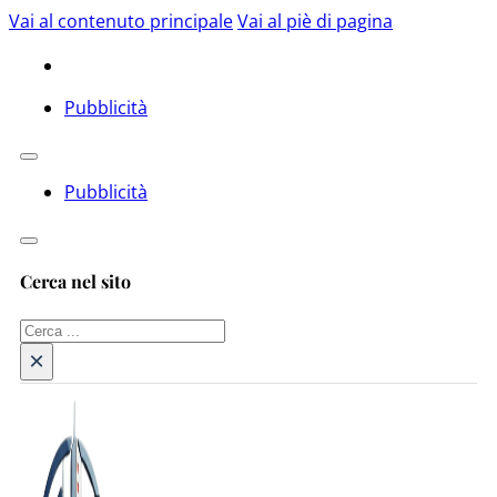
Vai al contenuto principale
Vai al piè di pagina
Pubblicità
Pubblicità
Cerca nel sito
Cerca
×