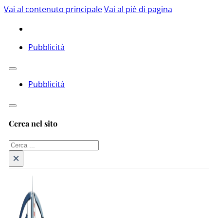
Vai al contenuto principale
Vai al piè di pagina
Pubblicità
Pubblicità
Cerca nel sito
Cerca
×