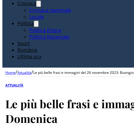
Cronaca
Cronaca nazionale
Locale
Politica
Politica Estera
Politica Nazionale
Sport
România
Ultima ora
/
/
Home
Attualità
Le più belle frasi e immagini del 26 novembre 2023: Buong
ATTUALITÀ
Le più belle frasi e imm
Domenica