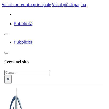
Vai al contenuto principale
Vai al piè di pagina
Pubblicità
Pubblicità
Cerca nel sito
Cerca
×