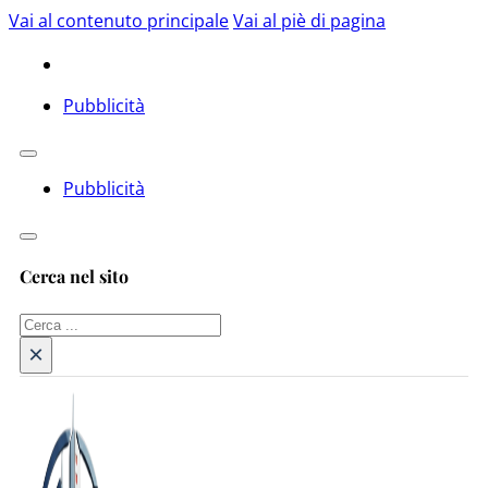
Vai al contenuto principale
Vai al piè di pagina
Pubblicità
Pubblicità
Cerca nel sito
Cerca
×