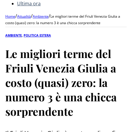
Ultima ora
/
/
/
Home
Attualità
Ambiente
Le migliori terme del Friuli Venezia Giulia a
costo (quasi) zero: la numero 3 è una chicca sorprendente
AMBIENTE
,
POLITICA ESTERA
Le migliori terme del
Friuli Venezia Giulia a
costo (quasi) zero: la
numero 3 è una chicca
sorprendente