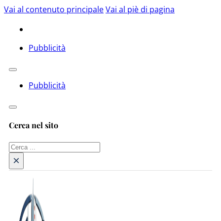
Vai al contenuto principale
Vai al piè di pagina
Pubblicità
Pubblicità
Cerca nel sito
Cerca
×