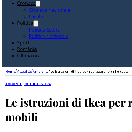
Cronaca
Cronaca nazionale
Locale
Politica
Politica Estera
Politica Nazionale
Sport
România
Ultima ora
/
/
/
Home
Attualità
Ambiente
Le istruzioni di Ikea per realizzare fortini e castell
AMBIENTE
,
POLITICA ESTERA
Le istruzioni di Ikea per r
mobili