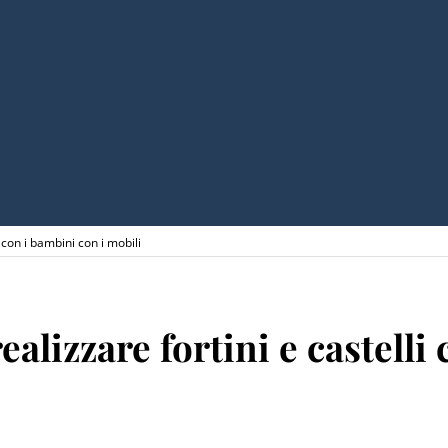
i con i bambini con i mobili
ealizzare fortini e castelli