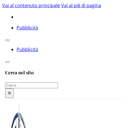
Vai al contenuto principale
Vai al piè di pagina
Pubblicità
Pubblicità
Cerca nel sito
Cerca
×