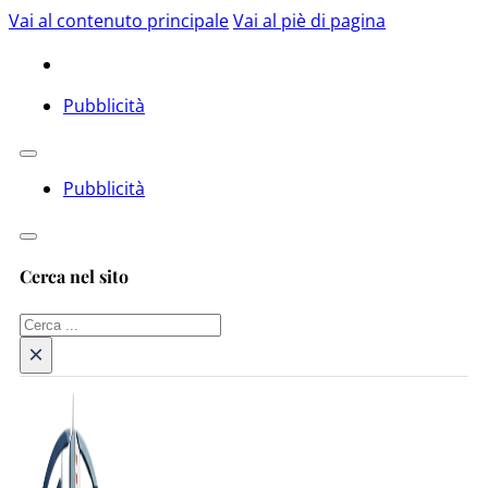
Vai al contenuto principale
Vai al piè di pagina
Pubblicità
Pubblicità
Cerca nel sito
Cerca
×