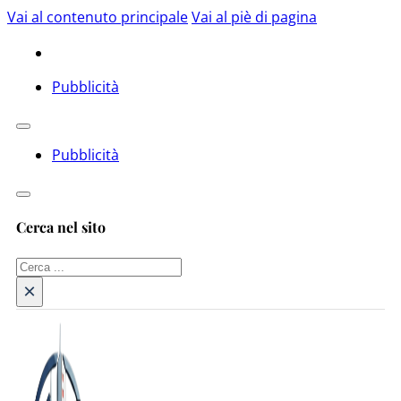
Vai al contenuto principale
Vai al piè di pagina
Pubblicità
Pubblicità
Cerca nel sito
Cerca
×