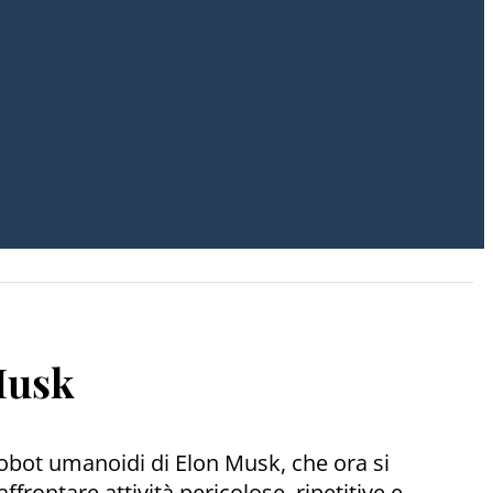
Musk
i robot umanoidi di Elon Musk, che ora si
rontare attività pericolose, ripetitive e