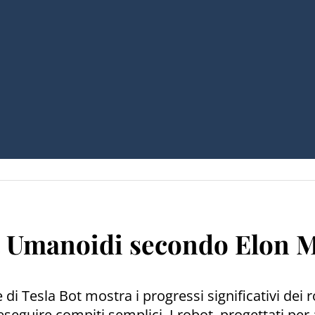
t Umanoidi secondo Elon 
nte di Tesla Bot mostra i progressi significativi de
re compiti semplici. I robot, progettati per aff