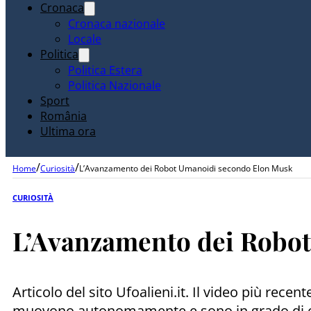
Cronaca
Cronaca nazionale
Locale
Politica
Politica Estera
Politica Nazionale
Sport
România
Ultima ora
/
/
Home
Curiosità
L’Avanzamento dei Robot Umanoidi secondo Elon Musk
CURIOSITÀ
L’Avanzamento dei Robo
Articolo del sito Ufoalieni.it. Il video più rece
muovono autonomamente e sono in grado di esegui