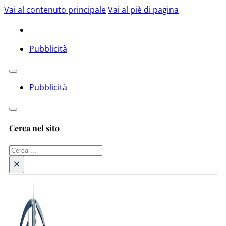
Vai al contenuto principale
Vai al piè di pagina
Pubblicità
Pubblicità
Cerca nel sito
Cerca
×