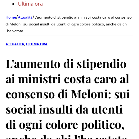
Ultima ora
/
/
Home
Attualità
L’aumento di stipendio ai ministri costa caro al consenso
di Meloni: sui social insulti da utenti di ogni colore politico, anche da chi
l’ha votata
ATTUALITÀ
,
ULTIMA ORA
L’aumento di stipendio
ai ministri costa caro al
consenso di Meloni: sui
social insulti da utenti
di ogni colore politico,