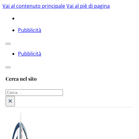
Vai al contenuto principale
Vai al piè di pagina
Pubblicità
Pubblicità
Cerca nel sito
Cerca
×