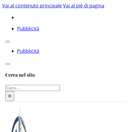
Vai al contenuto principale
Vai al piè di pagina
Pubblicità
Pubblicità
Cerca nel sito
Cerca
×