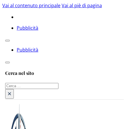
Vai al contenuto principale
Vai al piè di pagina
Pubblicità
Pubblicità
Cerca nel sito
Cerca
×