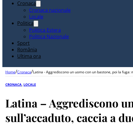
Cronaca
Cronaca nazionale
Locale
Politica
Politica Estera
Politica Nazionale
Sport
România
Ultima ora
/
/
Home
Cronaca
Latina - Aggrediscono un uomo con un bastone, poi la fuga: m
CRONACA
,
LOCALE
Latina – Aggrediscono un
sull’accaduto, caccia a d