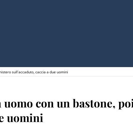
istero sull'accaduto, caccia a due uomini
 uomo con un bastone, poi 
ue uomini