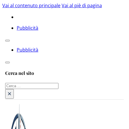
Vai al contenuto principale
Vai al piè di pagina
Pubblicità
Pubblicità
Cerca nel sito
Cerca
×