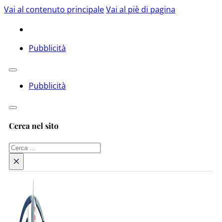
Vai al contenuto principale
Vai al piè di pagina
Pubblicità
Pubblicità
Cerca nel sito
Cerca
×