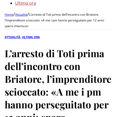
Ultima ora
/
/
Home
Attualità
L’arresto di Toti prima dell’incontro con Briatore,
l’imprenditore scioccato: «A me i pm hanno perseguitato per 12 anni:
spero chiarisca»
ATTUALITÀ
,
ULTIMA ORA
L’arresto di Toti prima
dell’incontro con
Briatore, l’imprenditore
scioccato: «A me i pm
hanno perseguitato per