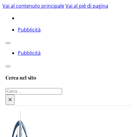
Vai al contenuto principale
Vai al piè di pagina
Pubblicità
Pubblicità
Cerca nel sito
Cerca
×