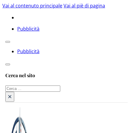
Vai al contenuto principale
Vai al piè di pagina
Pubblicità
Pubblicità
Cerca nel sito
Cerca
×