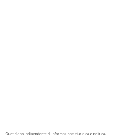
Quotidiano indipendente di informazione giuridica e politica.