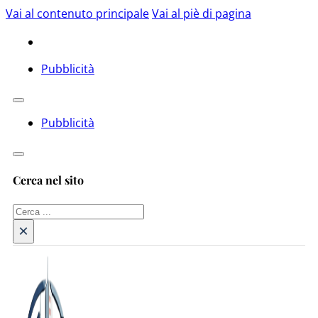
Vai al contenuto principale
Vai al piè di pagina
Pubblicità
Pubblicità
Cerca nel sito
Cerca
×