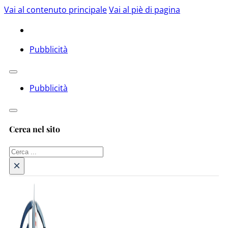
Vai al contenuto principale
Vai al piè di pagina
Pubblicità
Pubblicità
Cerca nel sito
Cerca
×