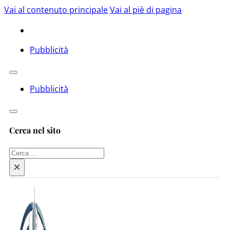
Vai al contenuto principale
Vai al piè di pagina
Pubblicità
Pubblicità
Cerca nel sito
Cerca
×