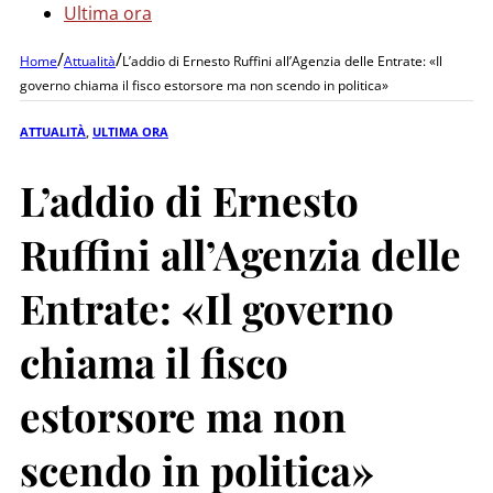
Ultima ora
/
/
Home
Attualità
L’addio di Ernesto Ruffini all’Agenzia delle Entrate: «Il
governo chiama il fisco estorsore ma non scendo in politica»
ATTUALITÀ
,
ULTIMA ORA
L’addio di Ernesto
Ruffini all’Agenzia delle
Entrate: «Il governo
chiama il fisco
estorsore ma non
scendo in politica»