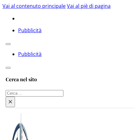
Vai al contenuto principale
Vai al piè di pagina
Pubblicità
Pubblicità
Cerca nel sito
Cerca
×