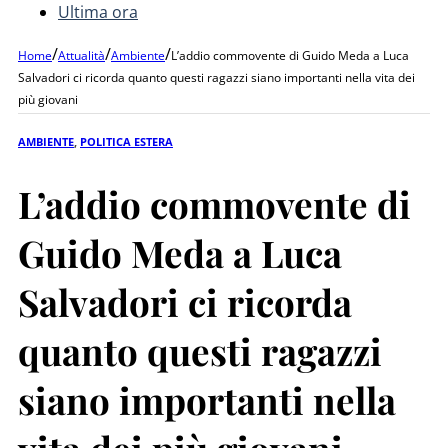
Ultima ora
/
/
/
Home
Attualità
Ambiente
L’addio commovente di Guido Meda a Luca
Salvadori ci ricorda quanto questi ragazzi siano importanti nella vita dei
più giovani
AMBIENTE
,
POLITICA ESTERA
L’addio commovente di
Guido Meda a Luca
Salvadori ci ricorda
quanto questi ragazzi
siano importanti nella