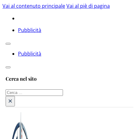
Vai al contenuto principale
Vai al piè di pagina
Pubblicità
Pubblicità
Cerca nel sito
Cerca
×