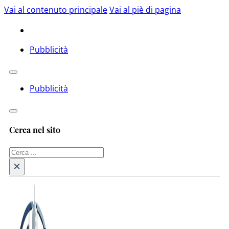
Vai al contenuto principale
Vai al piè di pagina
Pubblicità
Pubblicità
Cerca nel sito
Cerca
×