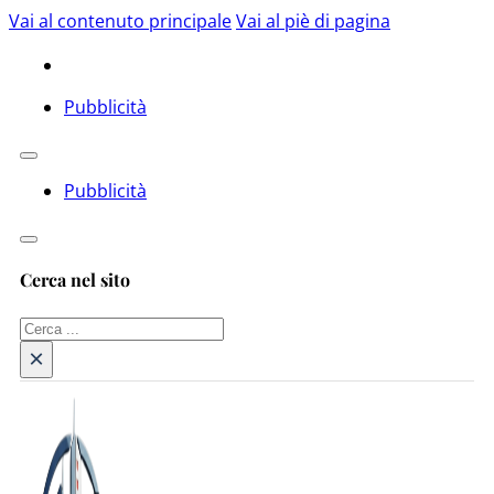
Vai al contenuto principale
Vai al piè di pagina
Pubblicità
Pubblicità
Cerca nel sito
Cerca
×