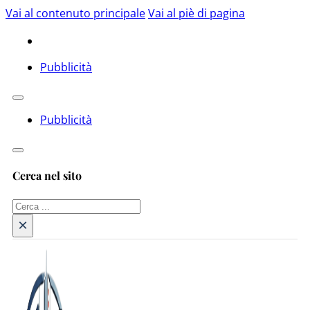
Vai al contenuto principale
Vai al piè di pagina
Pubblicità
Pubblicità
Cerca nel sito
Cerca
×