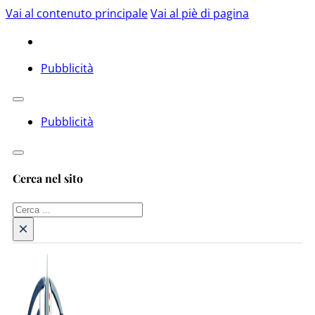
Vai al contenuto principale
Vai al piè di pagina
Pubblicità
Pubblicità
Cerca nel sito
Cerca
×