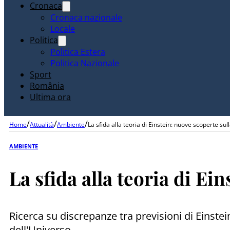
Cronaca
Cronaca nazionale
Locale
Politica
Politica Estera
Politica Nazionale
Sport
România
Ultima ora
/
/
/
Home
Attualità
Ambiente
La sfida alla teoria di Einstein: nuove scoperte sul
AMBIENTE
La sfida alla teoria di Ei
Ricerca su discrepanze tra previsioni di Einste
dell'Universo.