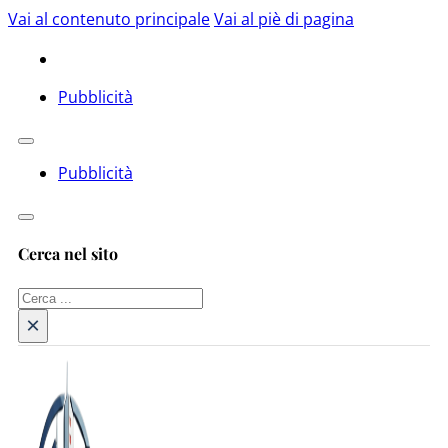
Vai al contenuto principale
Vai al piè di pagina
Pubblicità
Pubblicità
Cerca nel sito
Cerca
×