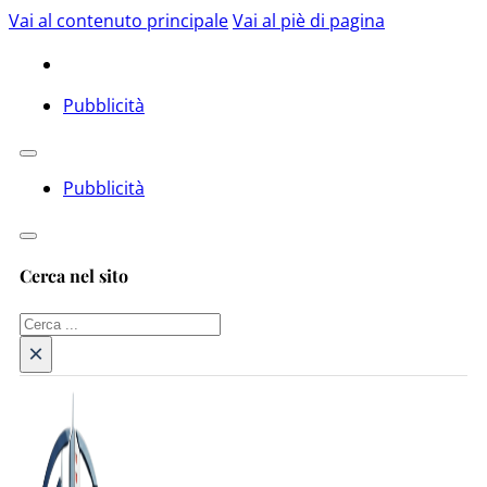
Vai al contenuto principale
Vai al piè di pagina
Pubblicità
Pubblicità
Cerca nel sito
Cerca
×