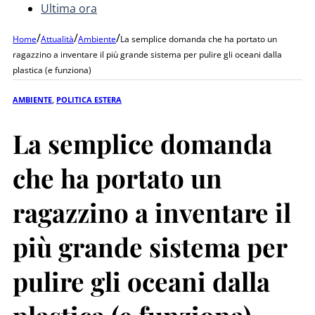
Ultima ora
/
/
/
Home
Attualità
Ambiente
La semplice domanda che ha portato un
ragazzino a inventare il più grande sistema per pulire gli oceani dalla
plastica (e funziona)
AMBIENTE
,
POLITICA ESTERA
La semplice domanda
che ha portato un
ragazzino a inventare il
più grande sistema per
pulire gli oceani dalla