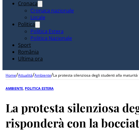
Cronaca
Cronaca nazionale
Locale
Politica
Politica Estera
Politica Nazionale
Sport
România
Ultima ora
/
/
/
Home
Attualità
Ambiente
La protesta silenziosa degli studenti alla maturità
AMBIENTE
,
POLITICA ESTERA
La protesta silenziosa deg
risponderà con la boccia