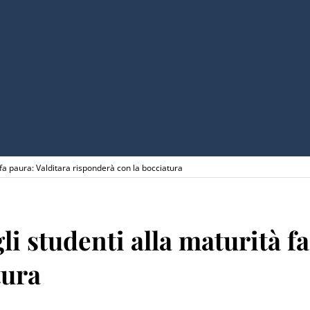
 fa paura: Valditara risponderà con la bocciatura
li studenti alla maturità f
tura