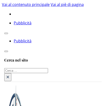
Vai al contenuto principale
Vai al piè di pagina
Pubblicità
Pubblicità
Cerca nel sito
Cerca
×