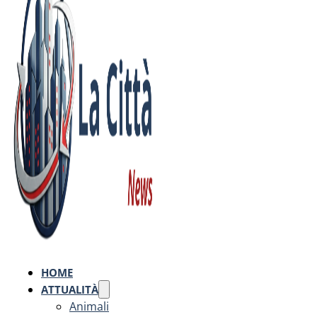
HOME
ATTUALITÀ
Animali