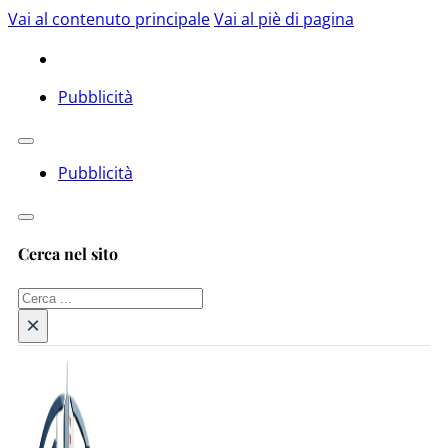
Vai al contenuto principale
Vai al piè di pagina
Pubblicità
Pubblicità
Cerca nel sito
Cerca
×