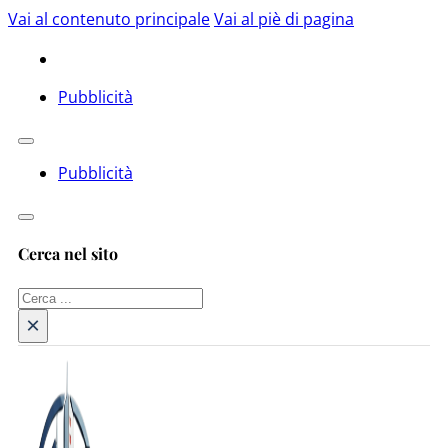
Vai al contenuto principale
Vai al piè di pagina
Pubblicità
Pubblicità
Cerca nel sito
Cerca
×