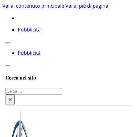
Vai al contenuto principale
Vai al piè di pagina
Pubblicità
Pubblicità
Cerca nel sito
Cerca
×