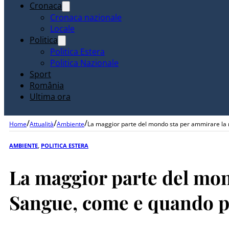
Cronaca
Cronaca nazionale
Locale
Politica
Politica Estera
Politica Nazionale
Sport
România
Ultima ora
/
/
/
Home
Attualità
Ambiente
La maggior parte del mondo sta per ammirare la r
AMBIENTE
,
POLITICA ESTERA
La maggior parte del mond
Sangue, come e quando pu