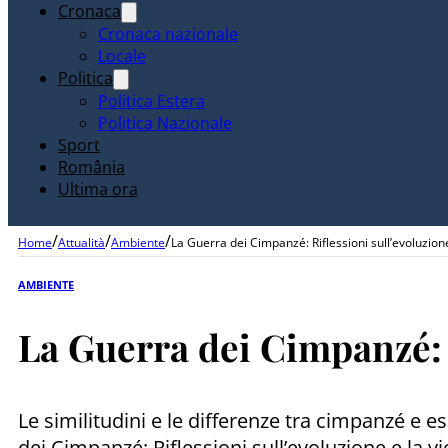
Cronaca
Cronaca nazionale
Locale
Politica
Politica Estera
Politica Nazionale
Sport
România
Ultima ora
/
/
/
Home
Attualità
Ambiente
La Guerra dei Cimpanzé: Riflessioni sull’evoluzion
AMBIENTE
La Guerra dei Cimpanzé: R
Le similitudini e le differenze tra cimpanzé e e
dei Cimpanzé: Riflessioni sull’evoluzione e la 