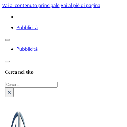
Vai al contenuto principale
Vai al piè di pagina
Pubblicità
Pubblicità
Cerca nel sito
Cerca
×