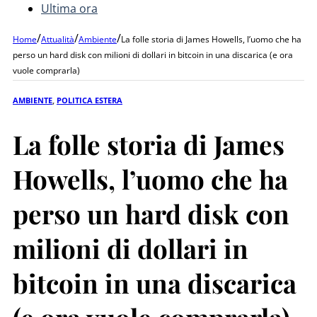
Ultima ora
/
/
/
Home
Attualità
Ambiente
La folle storia di James Howells, l’uomo che ha
perso un hard disk con milioni di dollari in bitcoin in una discarica (e ora
vuole comprarla)
AMBIENTE
,
POLITICA ESTERA
La folle storia di James
Howells, l’uomo che ha
perso un hard disk con
milioni di dollari in
bitcoin in una discarica