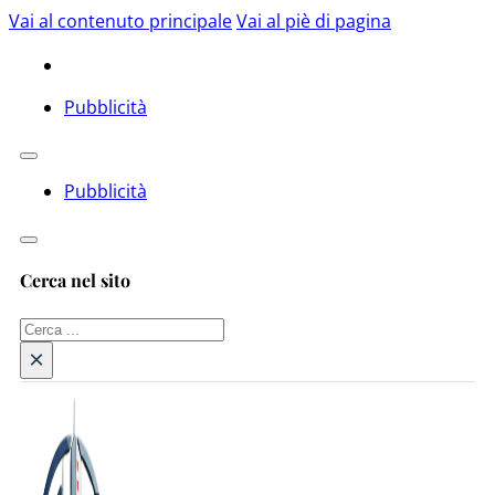
Vai al contenuto principale
Vai al piè di pagina
Pubblicità
Pubblicità
Cerca nel sito
Cerca
×